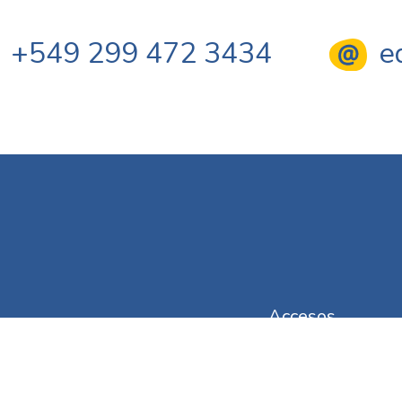
+549 299 472 3434
e
Accesos
‣
Turnos Online
‣
Trámites Comerciale