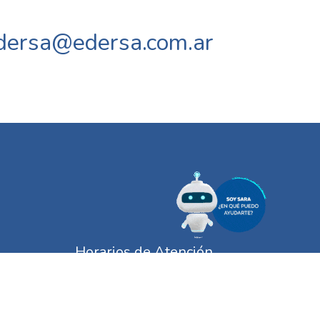
dersa@edersa.com.ar
Horarios de Atención
‣
Sucursales
Lunes a Viernes: 08 a 13 Hs
s Online