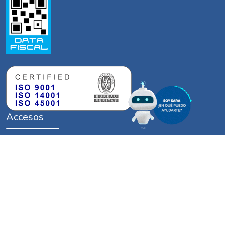
Accesos
‣
Turnos Online
‣
Trámites Comerciales Online
‣
Adherite a Factura Digital
‣
Segmentación Tarifaria
‣
Denuncia Robo de Energía
‣
Mapa de Cortes y Contigencias