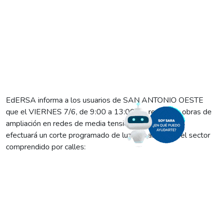
EdERSA informa a los usuarios de SAN ANTONIO OESTE
que el VIERNES 7/6, de 9:00 a 13:00, se realizarán obras de
ampliación en redes de media tensión, por lo que se
efectuará un corte programado de luz que alcanzará el sector
comprendido por calles:
* Alfonsina Storni a Carlos Adán Zonco y de Liniers a Velero
Calcagno.
Dado que estas tareas son fundamentales para mejorar el
sistema de distribución eléctrica, les pedimos a los vecinos
de la zona señalada tomar las medidas de seguridad del