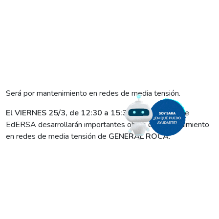
Será por mantenimiento en redes de media tensión.
El VIERNES 25/3, de 12:30 a 15:30
, las cuadrillas de
EdERSA desarrollarán importantes obras de mantenimiento
en redes de media tensión de
GENERAL ROCA
.
Los trabajos, que mejorarán la calidad del servicio y la
seguridad pública, implicarán un corte programado de energía
en: Ruta Nacional 22, entre Jujuy y Mendoza. Barrio La
Cabaña y loteo Mazzei. Empresas Yaguar y Don Tomás.
Por todo ello, les pedimos tomar los recaudos necesarios.