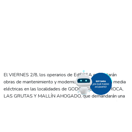
El VIERNES 2/8, los operarios de EdERSA concretarán
obras de mantenimiento y modernización de redes en media
eléctricas en las localidades de GODOY, GENERAL ROCA,
LAS GRUTAS Y MALLÍN AHOGADO, que demandarán una
serie de CORTES PROGRAMADOS a desarrollarse así:
• GODOY, de 12:00 a 14:00 en los barrios del sector oeste
y el cuadrante comprendido por las calles Belgrano, Remedio
de Escalada, Alem y Mariano Moreno. Se realizará el montaje
de columnas para renovar una línea de media tensión.