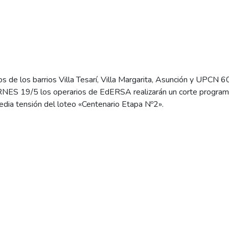
s de los barrios Villa Tesarí, Villa Margarita, Asunción y UPCN 60
ERNES 19/5 los operarios de EdERSA realizarán un corte progra
media tensión del loteo «Centenario Etapa Nº2».
tro en los sectores señalados comenzará a las 12:00
y se extende
dores tomar las medidas necesarias a los efectos de minimizar la
asionar.