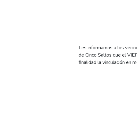
Les informamos a los vecino
de Cinco Saltos que el VI
finalidad la vinculación en 
La interrupción del suminis
que les pedimos a sus pobla
energía eléctrica pudiese oc