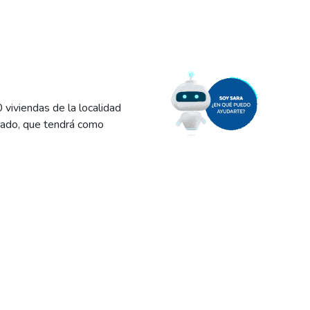
 viviendas de la localidad
mado, que tendrá como
rá hasta las 14:00, por lo
s molestias que la falta de