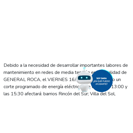
Debido a la necesidad de desarrollar importantes labores de
mantenimiento en redes de media tensión en la localidad de
GENERAL ROCA, el VIERNES 16/6 se llevará a cabo un
corte programado de energía eléctrica que entre las 13:00 y
las 15:30 afectará: barrios Rincón del Sur; Villa del Sol,
Círculo Policial y los ubicados sobre calle La Bodega;
empresas y usuarios instalados sobre ruta nacional 22, entre
Álvaro Barros y San Juan; Chango Mas y Carlos Isla.
Recordándoles que los cortes programados tienen por
finalidad procurar una mejor calidad del servicio, les pedimos