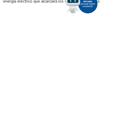
energía eléctrico que alcanzará los siguientes sectores:
Calles
Murillo, Miranda, Liniers y Estomba
entre B.
Sussini y Winter.
Reconquista
entre J.M. de Rosas y B. Sussini
.
Sussini
entre J.M. Guido y B. Ituzaingó.
Linares
entre J.M. Guido y Urquiza
Schieroni
entre M. Guido y 7 de Marzo.
Urquiza, 7 de Marzo y Alberdi
entre B. Sussini y
Güemes.
Mapuche
en su totalidad.
Les recordamos que estas tareas son fundamentales para el
servicio, y les pedimos a los vecinos de las zonas antes
señaladas tomar las medidas de seguridad del caso.