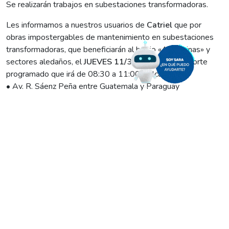
Se realizarán trabajos en subestaciones transformadoras.
Les informamos a nuestros usuarios de
Catriel
que por
obras impostergables de mantenimiento en subestaciones
transformadoras, que beneficiarán al barrio «4 Esquinas» y
sectores aledaños, el
JUEVES 11/3
se producirá un corte
programado que irá de 08:30 a 11:00 y alcanzará:
• Av. R. Sáenz Peña entre Guatemala y Paraguay
• Ex. C. Malvinas entre Haití y México
• Roma entre Honduras y México
• Honduras entre R. Sáenz Peña y Alaska
• México entre R. Sáenz Peña y Ex. C.Malvinas