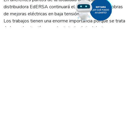
distribuidora
EdERSA
continuará
el
LUNES 4/10
con obras
de mejoras eléctricas en baja tensión.
Los trabajos tienen una enorme importancia porque se trata
de la modernización y mantenimiento de instalaciones que
hacen al directo abastecimiento de comercios y viviendas.
Por tal motivo, se realizarán durante esta jornada tres cortes
programados de energía, que irán de la siguiente manera:
• De 11:00 a 11:30 en: estación de servicio YPF (25 de
Mayo y Pueyrredón); calle Pueyrredón, entre Moreno y
Belgrano; calle Moreno y Belgrano, entre Hilario Lagos y
Zatti.
• De 13:00 a 13:30 en: zona delimitada por las calles Zatti,
Neuquén, Scheroni y Corrientes.
• De 14:00 a 14.30 en: sector formado por las calles San
Javier, Sor Picardo, Chaco y Pomona.
Por todo lo antes dicho, les pedimos tomar las medidas del