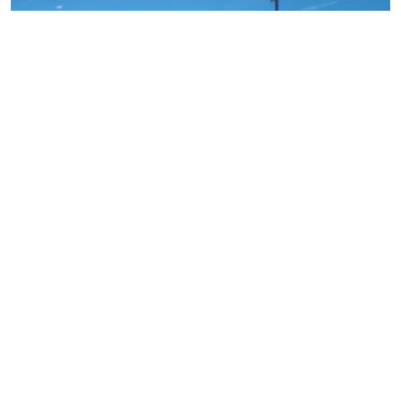
La obra comprende la reconversión a trifásica de 18,5 km de
línea y la construcción de apéndices bifásicos por otros 20
kilómetros, incorporando 9 subestaciones transformadoras
para alimentar consumos residenciales y productivos de la
zona. Según informó la empresa, la inversión asciende a 20,5
millones de pesos y es el «resultado del trabajo conjunto
entre el gobierno provincial y Edersa».
Esta obra aportará energía trifásica necesaria para cualquier
desarrollo productivo y rural, alimentación de bombas y
distintos equipos, ofreciendo además mejores condiciones
tanto en la calidad del servicio eléctrico como en la seguridad