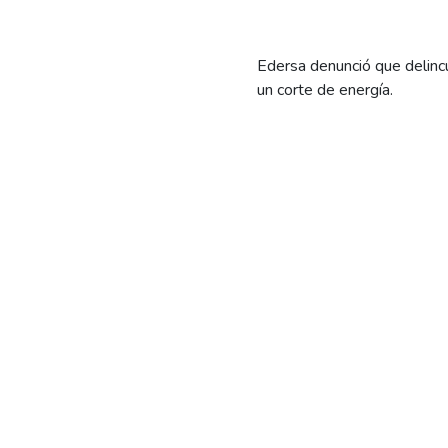
Edersa denunció que delincu
un corte de energía.
En la misma semana en la qu
en
Cipolletti
, lo que provo
El ilícito se registró alred
ubicado en
Ruta Nacional 
la subestación transformad
Unos minutos más tarde lleg
pública.
El robo volvió a generar pr
unos pocos días, un hombre 
chacra instalada entre Vall
Edersa desde hace años. «T
corredor valletano que une 
potencia o distribución», a