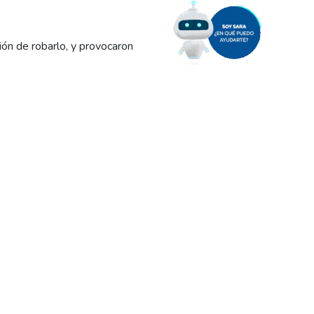
ión de robarlo, y provocaron
 instalaciones eléctricas
a
.
ransformador de distribución
e: tiraron la máquina desde
on los riesgos de seguridad
os. Cabe recordar que hace
rse un transformador de una
anente, según denuncia
nte, particularmente en el
s de transformadores de
icas de Edersa, Sebastián