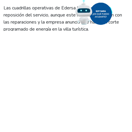
Las cuadrillas operativas de Edersa trabajaron en la
reposición del servicio, aunque este martes culminarán con
las reparaciones y la empresa anunció que habrá un corte
programado de energía en la villa turística.
«Las labores son impostergables por los daños ocasionados
en el accidente. El choque quebró una columna de media
tensión -clave en el sistema de distribución-, tiró varios
postes y sacó de servicio un alimentador troncal, lo que
ocasionó trastornos a vecinos, comerciantes y turismo, justo
en una noche importante para el balneario«, informaron desde
Edersa.