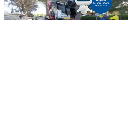
Entre las 10:00 y las 12:00 efectuaron el reemplazo de un
transformador de potencia de 630 KVA, una acción que
determinará un mejor rendimiento y confiabilidad de la
subestación transformadora instalada en inmediaciones a la
Plata Po
tabilizadora de Agua de Viedma (calle Esandi, casi
costanera).
Las tareas, complementadas con una revisión general e
integral del equipamiento de energía, beneficiarán
directamente a todos los sectores cercanos a la subestación.