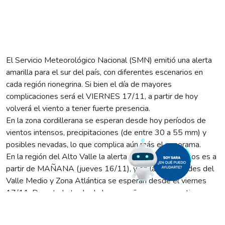
El Servicio Meteorológico Nacional (SMN) emitió una alerta
amarilla para el sur del país, con diferentes escenarios en
cada región rionegrina. Si bien el día de mayores
complicaciones será el VIERNES 17/11, a partir de hoy
volverá el viento a tener fuerte presencia.
En la zona cordillerana se esperan desde hoy períodos de
vientos intensos, precipitaciones (de entre 30 a 55 mm) y
posibles nevadas, lo que complica aún más el panorama.
En la región del Alto Valle la alerta por vientos intensos es a
partir de MAÑANA (jueves 16/11), y en las localidades del
Valle Medio y Zona Atlántica se esperan desde el viernes
17/11. Durante la tarde de hoy y mañana se pronostican
vientos de entre 40 y 70km, con ráfagas que podrían superar
los 80km/h. Para el viernes la situación desmejora, dado que