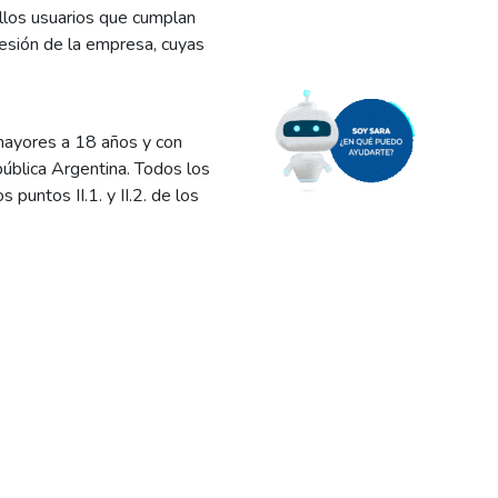
ellos usuarios que cumplan
cesión de la empresa, cuyas
mayores a 18 años y con
pública Argentina. Todos los
puntos II.1. y II.2. de los
alizará el Domingo 19 de
or a su exclusivo criterio,
n suministro de EdERSA ii)
strado un número de whatsapp