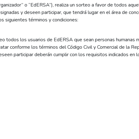
“Organizador” o “EdERSA”), realiza un sorteo a favor de todos aqu
nsignadas y deseen participar, que tendrá lugar en el área de con
os siguientes términos y condiciones:
orteo todos los usuarios de EdERSA que sean personas humanas 
tratar conforme los términos del Código Civil y Comercial de la Re
n participar deberán cumplir con los requisitos indicados en los 
tps://www.edersa.com.ar/terminos-y-condiciones/).
rá el día Miércoles 10 de Junio de 2026 a las 20:00 horas y fin
oras. La vigencia podrá ser prorrogada únicamente por el Organizad
rá notificarlo por los medios correspondientes.
IPACION
par del sorteo serán las siguientes: i) Ser titular residencial de u
tura pendiente a la hora de realizarse el sorteo. Iii) Haber regi
dentro de la fecha establecida.