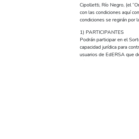
Cipolletti, Río Negro, (el 
con las condiciones aquí co
condiciones se regirán por l
1) PARTICIPANTES
Podrán participar en el S
capacidad jurídica para con
usuarios de EdERSA que desee
Términos y Condiciones (ht
2) VIGENCIA
La “Locura Mundial” comenza
Julio de 2026 a las 20:00 h
quién de así decidirlo, debe
3) MECANICA DE PARTIC
Las condiciones para partici
No tener deuda, cuota o fac
a través del sistema SARA 