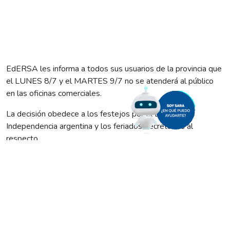
EdERSA les informa a todos sus usuarios de la provincia que
el LUNES 8/7 y el MARTES 9/7 no se atenderá al público
en las oficinas comerciales.
La decisión obedece a los festejos por el Día de la
Independencia argentina y los feriados decretados al
respecto.
Les recordamos que ante problemas en su suministro
eléctrico o peligros en la vía pública, los usuarios deben
comunicarse con el sistema SARA al 08102229500. Las
guardias operativas estarán activas en todas las ciudades.