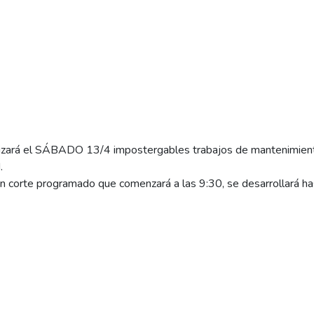
izará el SÁBADO 13/4 impostergables trabajos de mantenimien
.
n corte programado que comenzará a las 9:30, se desarrollará has
o Catedral y Amilcar Regot.
entoso y avenida Perito Moreno.
n ineludibles para el servicio eléctrico en general, les pedimos 
aso.