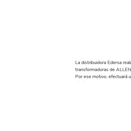
La distribuidora
Edersa
real
transformadoras de ALLEN
Por ese motivo, efectuará u
siguientes sectores:
-Calles ubicadas entre Cerr
-Calle ubicadas entre Corr
Sabiendo que estas tareas so
medidas de seguridad del c