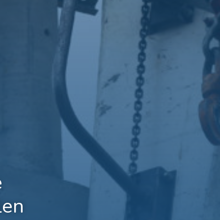
e
len