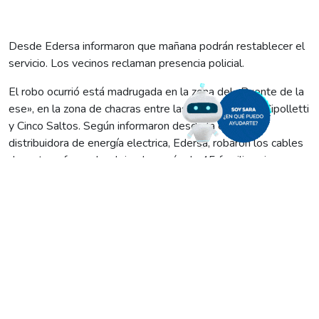
Desde Edersa informaron que mañana podrán restablecer el
servicio. Los vecinos reclaman presencia policial.
El robo ocurrió está madrugada en la zona del «Puente de la
ese», en la zona de chacras entre las localidades de Cipolletti
y Cinco Saltos. Según informaron desde la empresa
distribuidora de energía electrica, Edersa, robaron los cables
de un transformador dejando a más de 45 familias sin
servicio. Mañana lograrán restablecerlo.
El hecho tuvo lugar precisamente en la calle A15, en la zona
de chacras entre Cipolletti y Cinco Saltos. Algunas semanas
atras, habían sido victimas del robo de cables de uno de los
pilares. Los vecinos del lugar reclaman que falta protocolos
de seguridad para evitar este tipo de robos.
«Somos más de 45 chacras con numerosas familias, lo cual