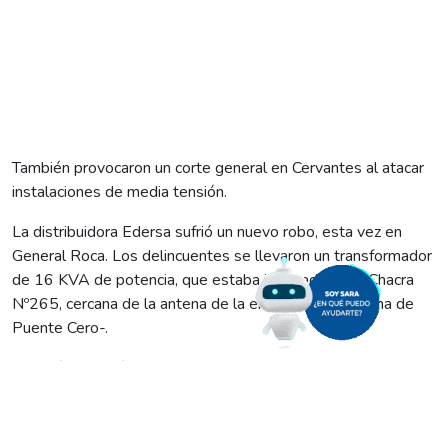
También provocaron un corte general en Cervantes al atacar
instalaciones de media tensión.
La distribuidora Edersa sufrió un nuevo robo, esta vez en
General Roca. Los delincuentes se llevaron un transformador
de 16 KVA de potencia, que estaba instalado en la Chacra
Nº265, cercana de la antena de la emisora LU18 -zona de
Puente Cero-.
Además, también durante la madrugada, delincuentes
volvieron a atacar instalaciones eléctricas de media tensión
en la localidad de Cervantes, provocando un corte general del
servicio que duró alrededor de una hora.