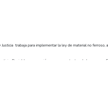
 Justicia trabaja para implementar la ley de material no ferroso, 
Justicia, Daniel Jara, se reunió con representantes de la empresa 
y transformadores que se registraron en los últimos días en Roca
Policía, Mary Carmen Carrizo, comenzará a diagramar un «plan oper
sterio trabaja fuertemente para implementar la ley de material n
 y controlar las actividades vinculadas con el acopio, comercializ