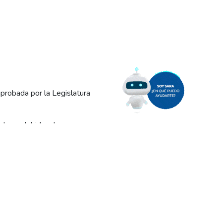
aprobada por la Legislatura
Edersa debido a los
 y Cervantes, afectando a
acional especifico» para
o ferroso, aprobada en
ación y transporte de los