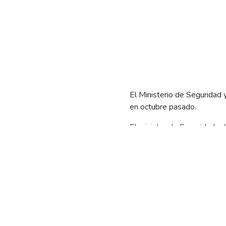
El Ministerio de Seguridad y
en octubre pasado.
El ministro de Seguridad y 
reiterados robos de cables 
cientos de usuarios.
Jara explicó que la jefa de 
frenar este tipo de robos.
Además, resaltó que el Mini
octubre pasado, para regular