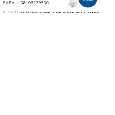
SARA, al 08102229500.
El SARA es el vínculo comunicativo para que nuestros
operarios sepan que se produjo un problema de las
características antes señaladas. Un servicio vital, sobre todo
en épocas de inclemencias climáticas.