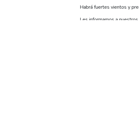
Habrá fuertes vientos y pre
Les informamos a nuestros u
Cuencas, en la jornada de h
Precipitaciones en cordille
oeste de Rio Negro.
En los Valles y Región Sur 
superar los 90 km/h en Reg
inestables (lluvias y nevisca
Por ello, es fundamental re
al 08102229500.