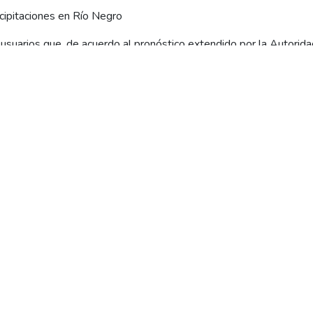
cipitaciones en Río Negro
suarios que, de acuerdo al pronóstico extendido por la Autoridad 
oy se producirán inclemencias climáticas en diferentes puntos:
ra con períodos ventosos en toda la región. Lluvias y Nevadas en á
y Costa rionegrina, templado con períodos de viento con ráfagas 
ión Sur con períodos
s aisladas).
cordar que ante peligros en la vía pública es fundamental comun