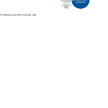
Interjurisdiccional de
reas cordilleranas del
fuertes. Las ráfagas pueden
icarse con el sistema SARA