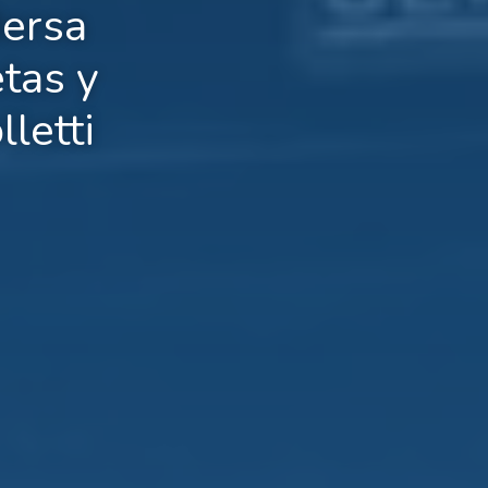
dersa
tas y
letti