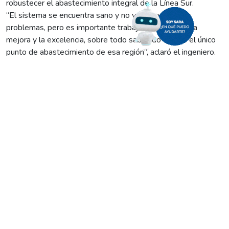
robustecer el abastecimiento integral de la Línea Sur.
“El sistema se encuentra sano y no volvimos a tener
problemas, pero es importante trabajar siempre por la
mejora y la excelencia, sobre todo sabiendo que es el único
punto de abastecimiento de esa región”, aclaró el ingeniero.
En ese marco, durante los últimos días se ejecutaron
trabajos “de perfilado en esa red de media tensión, que
consisten en medir el nivel de aislación del sistema, punto
por punto, piquete por piquete. Los ensayos de los primeros
dos tramos dieron muy bien”, detalló.
Esta labor de perfilado en las cadenas de aislación se realiza
con la línea energizada -sin corte en el suministro- y ofrece
un pantallazo integral del sistema. “Con este análisis
podemos determinar si existe algún aislador comprometido
que pueda generar una falla a tierra. Es una minuciosa
inspección de los aisladores, y de todas las instalaciones”,
agregó Mauritsh.
El próximo domingo 25/8, el equipo de Transmisión de la
compañía realizará un importante e impostergable trabajo de