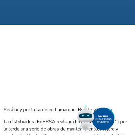
Será hoy por la tarde en Lamarque, Belisle y Darwin.
La distribuidora EdERSA realizará hoy (VIERNES 28/1) por
la tarde una serie de obras de mantenimiento, mejora y