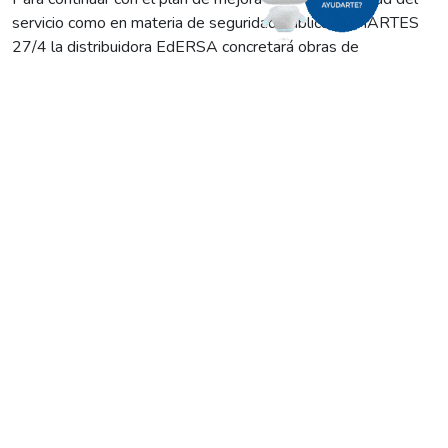
servicio como en materia de seguridad pública, el MARTES
27/4 la distribuidora EdERSA concretará obras de
mantenimiento fundamentales para
VIEDMA
.
Los mismos se desarrollarán entre las
9:00 y las 12:00
,
lapso de tiempo en el que se efectuará un corte programado
de energía eléctrica que alcanzará:
-Barrio San Roque y estación de servicio ACA.
-Calle Colapiche, entre ACA y puesto policía caminera.
-Sector comprendido por las calles Alpataco, Los Eucaliptus,
Flores del Campo y Colapiche.
Así, les pedimos tomar los recaudos necesarios.