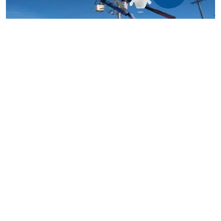
Sobre ruta Nacional 22, las cuadrillas de operarios de la
distribuidora culminan con la construcción de una nueva red
eléctrica de media tensión que abastecerá, con mayor
capacidad, calidad y previsibilidad, a diferentes sectores de
las dos ciudades, todos instalados en cercanías a la vía de
comunicación Nacional.
El proyecto se enmarca en la ampliación vial de la ruta 22,
que lleva adelante el gobierno central.