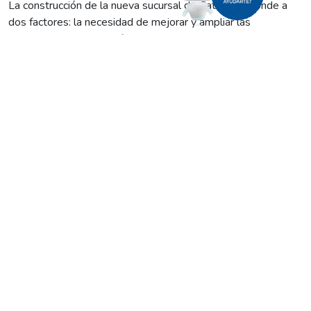
La construcción de la nueva sucursal de Catriel responde a
dos factores: la necesidad de mejorar y ampliar las
instalaciones para satisfacer las necesidades de una ciudad
que experimentó un franco crecimiento demográfico en los
últimos años; y el cumplimiento del compromiso que tomó
EdERSA para motorizar un plan de obras, tanto civiles como
eléctricas, para 2016.
También les hacemos saber que durante la semana entrante,
y por los motivos antes expuestos, no se cobrará con dinero
en efectivo en dicha oficina.
Aquí les ofrecemos todas las alternativas de pagos con las
que cuentan los clientes de Catriel: Pago Fácil, Cooperativa
Obrera, Banco Patagonia y con cualquier tarjeta de débito en
nuestra oficina comercial.