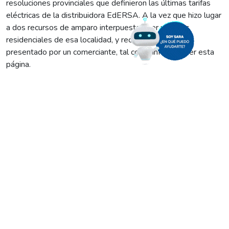
resoluciones provinciales que definieron las últimas tarifas
eléctricas de la distribuidora EdERSA. A la vez que hizo lugar
a dos recursos de amparo interpuestos por usuarios
residenciales de esa localidad, y rechazó el restante
presentado por un comerciante, tal como informó ayer esta
página.
El juez Matías Lafuente rechazó la medida cautelar
interpuesta contra las Resoluciones del Ente Regulador N°
135, 136, 103 y 39/2024 por “improcedente”, y dejó en
claro que de haberlo hecho procedería como un
“avasallamiento del derecho de defensa” de la distribuidora
eléctrica.
El fallo judicil confirmó que no existe ningún vicio en los
procesos, tanto de definición de la tarifa como en su
aplicación.
El magistrado también declaró inadmisible el amparo
interpuesto por un comerciante de Roca, e hizo lugar a