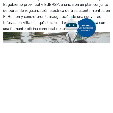
El gobierno provincial y EdERSA anunciaron un plan conjunto
de obras de regularización eléctrica de tres asentamientos en
El Bolson y concretaron la inauguración de una nueva red
trifásica en Villa Llanquín, localidad que también cuenta con
una flamante oficina comercial de la distribuidora.
El sábado por la mañana, la municipalidad de El Bolson fue
escenario de la firma de un convenio de colaboración entre el
gobierno provincial, el municipal y EdERSA para regularizar el
suministro eléctrico en 212 lotes de los asentamientos
“Esperanza”, “Luján” y “San José”.