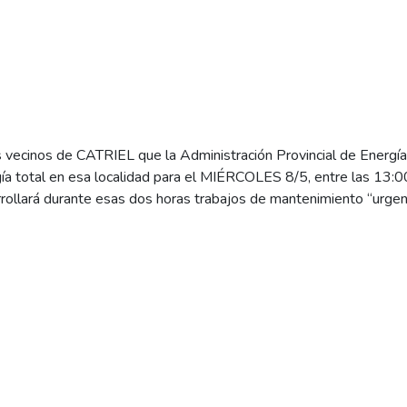
 vecinos de CATRIEL que la Administración Provincial de Ener
ía total en esa localidad para el MIÉRCOLES 8/5, entre las 13:00
ollará durante esas dos horas trabajos de mantenimiento “urge
“Los Divisaderos”.
 es la empresa que se encarga del transporte de energía en esa 
SA.
 a todos los vecinos de CATRIEL tomar las medidas de seguridad
s producto del corte en los suministros.