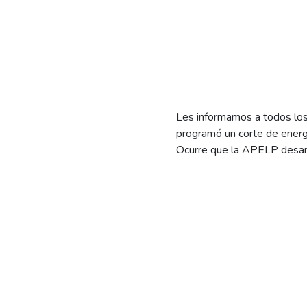
Les informamos a todos los
programó un corte de energ
Ocurre que la APELP desarr
la estación transformadora 
Cabe recordar que la APELP
que luego distribuye EdER
De esta forma, les pedimos
minimizar posibles problema