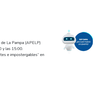
gía de La Pampa (APELP)
 y las 15:00.
ntes e impostergables” en
zona petrolera, energía
 del caso a los efectos de