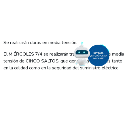
Se realizarán obras en media tensión.
El
MIÉRCOLES 7/4
se realizarán trabajos en redes de media
tensión de
CINCO SALTOS
, que generarán beneficios tanto
en la calidad como en la seguridad del suministro eléctrico.
Los mismos se desarrollarán entre las 9:00 y las 11.00 y
alcanzarán el sector conformado por: calle Independencia,
Escuela CET N°16, vías del ferrocarril y Canal Principal.
También afectará el suministro del hospital local.
Por ello, les pedimos tomar las medidas del caso.