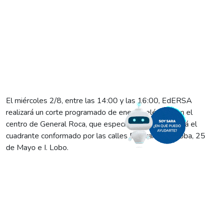
El miércoles 2/8, entre las 14:00 y las 16:00, EdERSA
realizará un corte programado de energía eléctrica en el
centro de General Roca, que específicamente afectará el
cuadrante conformado por las calles Belgrano, Córdoba, 25
de Mayo e I. Lobo.
El mismo tendrá como objetivo concretar el traslado de una
subestación transformadora por nueva Rotonda en 25 de
Mayo y La Pampa. Por este motivo, y sabiendo que dicha
tarea tiene como objetivo la mejora del servicio, les pedimos
a los vecinos de esa zona tomar las medidas de seguridad