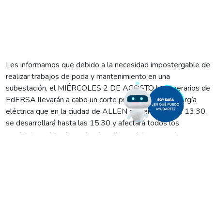
Les informamos que debido a la necesidad impostergable de
realizar trabajos de poda y mantenimiento en una
subestación, el MIÉRCOLES 2 DE AGOSTO los operarios de
EdERSA llevarán a cabo un corte programado de energía
eléctrica que en la ciudad de ALLEN comenzará a las 13:30,
se desarrollará hasta las 15:30 y afectará todos los
suministros ubicados sobre la calle rural 9, que pertenecen a
las chacras 70, 71, 79 Y 80.
Recordándoles que estos trabajos benefician el sistema de
distribución de energía, les pedimos a los vecinos de ese
sector tomar los recaudos necesarios para reducir las
molestias que esta tarea pudiese ocasionar.