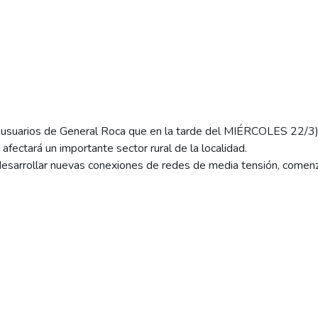
 usuarios de General Roca que en la tarde del MIÉRCOLES 22/3)
fectará un importante sector rural de la localidad.
esarrollar nuevas conexiones de redes de media tensión, comenz
 el suministro se verá interrumpido durante ese lapso de tiempo
ruta nacional 22: las N° 140-141-146-147-160-161.
es programados tienen por finalidad procurar una mejor calidad en
as necesarias a los efectos de minimizar las molestias que la fa