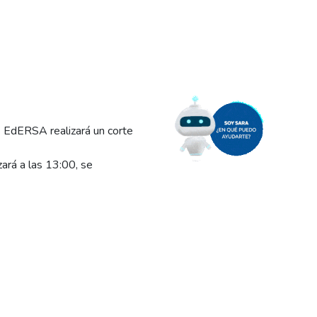
 EdERSA realizará un corte
ará a las 13:00, se
 e
n las siguientes chacras
 el suministro eléctrico, y
lta de energía pudiese