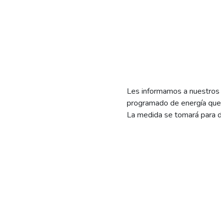
Les informamos a nuestros
programado de energía que a
La medida se tomará para d
extenderá hasta las 15:00 y
ubicadas a la vera de la 
Les recordamos que los cort
les pedimos tomar las medid
ocasionar.