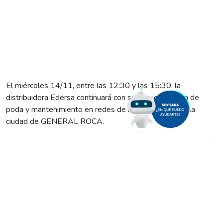
El miércoles 14/11, entre las 12:30 y las 15:30, la
distribuidora Edersa continuará con su ambicioso plan de
poda y mantenimiento en redes de media tensión de la
ciudad de GENERAL ROCA.
Por ese motivo durante ese lapso de tiempo se desarrollará
un corte programado de energía eléctrica que alcanzará la
siguiente zona:
Empresas ubicadas sobre calle Viedma, entre Carlos
Gardel y Vintter.
Barrios: Los Olivos, Brentana, 174 Viviendas, Alto
Verde, Malvinas y aledaños.