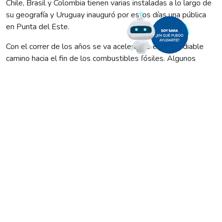
Chile, Brasil y Colombia tienen varias instaladas a lo largo de
su geografía y Uruguay inauguró por estos días una pública
en Punta del Este.
Con el correr de los años se va acelerando el irremediable
camino hacia el fin de los combustibles fósiles. Algunos
países asumieron desde hace algún tiempo que debían
desarrollar una alternativa para reemplazarlos y tras ese
objetivo comenzaron a impulsar vehículos movilizados con
diferentes tecnologías entre las que se destaca la energía
eléctrica.
Junto a ello también debieron perfeccionar la red de
abastecimiento emplazando miles de puestos de recarga por
toda su geografía. Japón, Estadios Unidos y las naciones
europeas hicieron punta, pero la tendencia ya llegó a la región
y de a poco comienzan a verse en nuestro paisaje urbano.
Chile, Brasil y Colombia ya tienen varias instaladas, muchas
de ellas junto a los surtidores convencionales. Ahora le tocó