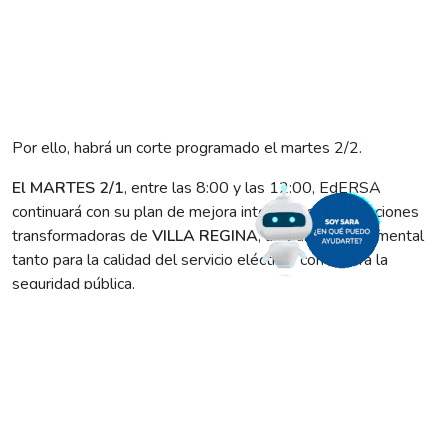
Por ello, habrá un corte programado el martes 2/2.
El MARTES 2/1
, entre las 8:00 y las 12:00, EdERSA
continuará con su plan de mejora integral de subestaciones
transformadoras de
VILLA REGINA
, un trabajo fundamental
tanto para la calidad del servicio eléctrico como para la
seguridad pública.
Por ese motivo, durante ese lapso de tiempo se concretará
un corte programado de energía eléctrico que alcanzará las
calles: Puelches, Tobas, Matacos, Diaguitas, Tehuelches,
Pehuenche y Araucanos.
Dada la importancia de las labores, les pedimos a los vecinos
del sector tomar las medidas de seguridad del caso.