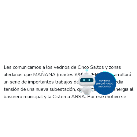
Les comunicamos a los vecinos de Cinco Saltos y zonas
aledañas que MAÑANA (martes 8/8), EdERSA desarrollará
un serie de importantes trabajos de vinculación en media
tensión de una nueva subestación, que suministrará energía al
basurero municipal y la Cisterna ARSA. Por ese motivo se
realizará un corte programado que comenzará a las 12:00, se
extenderá hasta las 14:00 y afectará los siguientes sectores:
lago Pellegrini y escuelas Nº 288 y 84; Arroyón y bomba de
agua de la empresa ARSA; y yesera «Castiglione».
Recordándoles que estas labores se realizan en procura de