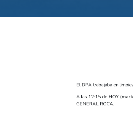
El DPA trabajaba en limpieza
A las 12:15 de
HOY (marte
GENERAL ROCA.
La falla, que dejó sin sumin
aledañas), fue ocasionada p