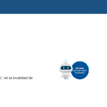
”, en la localidad de
or del Canal Grande (y zonas
de media tensión.