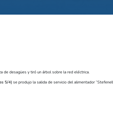
 de desagües y tiró un árbol sobre la red eléctrica.
s 5/4)
se produjo la salida de servicio del alimentador “Stefenelli
istro eléctrico al barrio antes mencionado, la calle Jujuy y el sect
or la caída de un árbol de grandes dimensiones sobre las líneas 