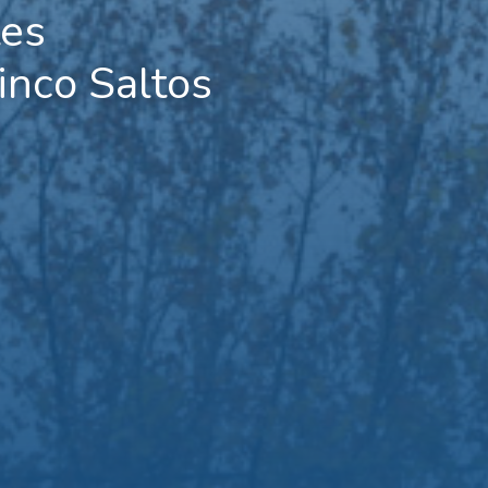
tes
nco Saltos