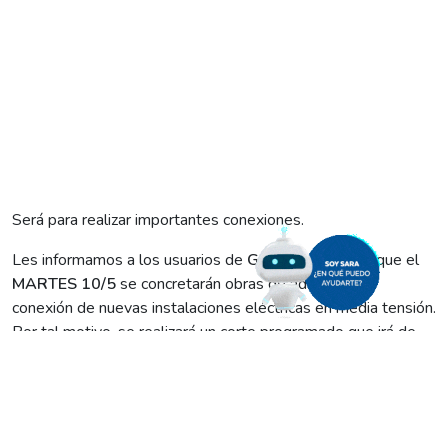
Será para realizar importantes conexiones.
Les informamos a los usuarios de
GUARDIA MITRE
que el
MARTES 10/5
se concretarán obras de adecuación y
conexión de nuevas instalaciones eléctricas en media tensión.
Por tal motivo, se realizará un corte programado que irá de
10:00 a 11:30 y alcanzará:
– Usuarios de Guardia Mitre en su totalidad.
– Usuarios Ruta Provincial N° 250 entre km 22 y km 60.
– Usuarios Ruta Provincial N° 53 entre meridiano V y Guardia