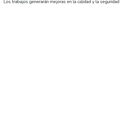
Los trabajos generarán mejoras en la calidad y la seguridad
pública, y demandarán un CORTE PROGRAMADO de
energía en los siguientes barrios:
-Piana
-Jardín Borsani
-Muner
-Patagonia
-Progreso
-Aluvita
-Tonino
-Los Rosales
Así, les pedimos tomar las medidas de seguridad del caso.