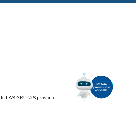
al de LAS GRUTAS provocó
ión ubicadas en ese sector,