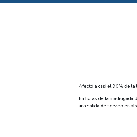
Afectó a casi el 90% de la l
En horas de la madrugada 
una salida de servicio en a
El corte de suministro ocur
quemara un poste, y por ello