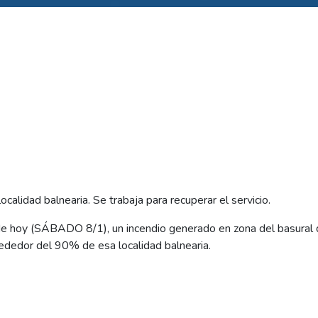
ocalidad balnearia. Se trabaja para recuperar el servicio.
de hoy (SÁBADO 8/1), un incendio generado en zona del basur
lrededor del 90% de esa localidad balnearia.
rió luego que el fuego avanzara sobre instalaciones de media tens
, cayera al suelo todo el tendido eléctrico de 33 kV.