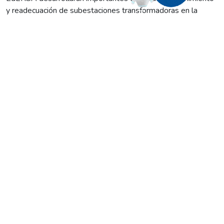
y readecuación de subestaciones transformadoras en la
localidad de LAS GRUTAS.
Las labores ofrecerán beneficios de cara a la nueva
temporada estival que se avecina.
Por ese motivo, les informamos a los vecinos que durante
ese lapso de dos horas se efectuará un corte programado de
energía eléctrica que alcanzará el sector comprendido por las
calles:
Cipolletti entre Jacobacci y Allen; Lamarque entre
Cipolletti y Costanera; Mainqué entre Lamarque y
Chimpay; Huergo entre Mainqué y Cipolletti.
De esta manera, les pedimos tomar las medidas de
seguridad del caso.