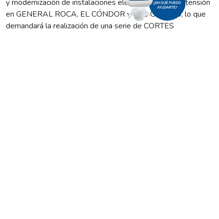
y modernización de instalaciones eléctricas de media tensión
en GENERAL ROCA, EL CÓNDOR y LAS GRUTAS, lo que
demandará la realización de una serie de CORTES
PROGRAMADOS a efectuarse de la siguiente manera:
* En GENERAL ROCA de 13:00 a 16:00 en el cuadrante
comprendido por las calles Sarmiento, 9 de Julio, Buenos
Aires e Isidro Lobo. Y de 9:00 a 12:00 en las chacras 262;
261; 263; 264 y el barrio Puente Cero. Se realizará
mantenimiento de subestaciones transformadoras, líneas de
media tensión y poda superior. Además se reemplazarán
seccionadores dañados.
* En EL CÓNDOR, de 9:00 a 12:00 alcanzará a los usuarios
de los sectores delimitados por las calles 69, Av. Costanera
RPN°1 y Pescadero; Calle 63, 69, 140 y 180; Calle 65, 69,
160 y Av. Costanera. Se ejecutarán tareas de poda
preventiva y mantenimiento de líneas de media tensión.
* En LAS GRUTAS, de 7:00 a 9:00 en el sector comprendido