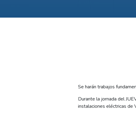
Se harán trabajos fundament
Durante la jornada del JUE
instalaciones eléctricas d
Los trabajos son fundamenta
realizarán dos cortes progr