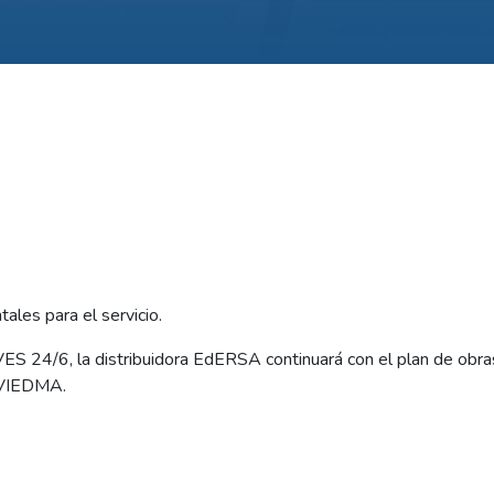
ales para el servicio.
VES 24/6, la distribuidora EdERSA continuará con el plan de obr
e VIEDMA.
les para mejorar la calidad del servicio, un objetivo vital para E
amados, a efectuarse de la siguiente manera: