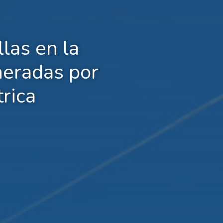
llas en la
neradas por
rica