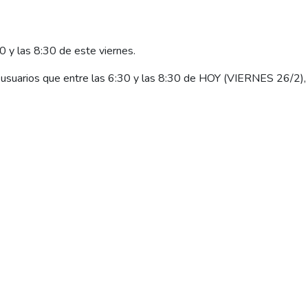
0 y las 8:30 de este viernes.
usuarios que entre las 6:30 y las 8:30 de HOY (VIERNES 26/2), 
e presentó entre las ciudades de San Antonio Oeste y Viedma, pr
ón en 132 kV del “Sistema Atlántico”.
r atlántico estaba abastecido desde el Norte (Bahía Blanca y Ped
eos” que se sintieron en las diferentes localidades atlántica (d