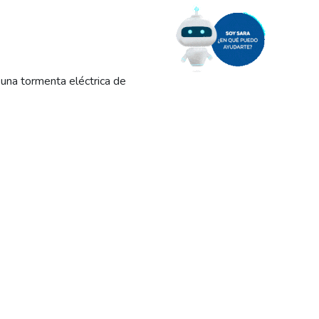
una tormenta eléctrica de
ovocó una serie de fallas
ro Luro). La tormenta
esde Viedma hasta Sierra