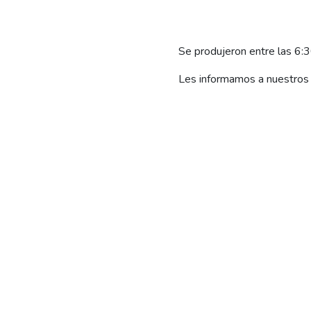
Se produjeron entre las 6:3
Les informamos a nuestros 
importante magnitud, que s
sobre la línea de alta tensi
A esa hora, todo el corredo
generó una serie de “pestañ
Grande).