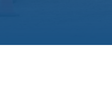
Los últimos temporales gol
EdERSA trabajaron casi sin 