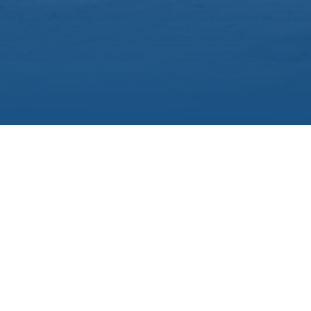
pearon con fuerza en diferentes zonas del Valle Medio rionegrino
descanso para sostener el servicio, y lo que realizarán el DOMI